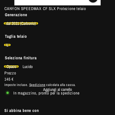
CANYON SPEEDMAX CF SLX Protezione telaio
Generazione
dal 2021 (Carbonio)
Taglia telaio
L
Seleziona finitura
Opaco
Lucido
Prezzo
Prezzo
145 €
di
Imposte incluse.
Spedizione
calcolata alla cassa.
Aggiungi al carrello
listino
In magazzino, pronto per la spedizione
Si abbina bene con