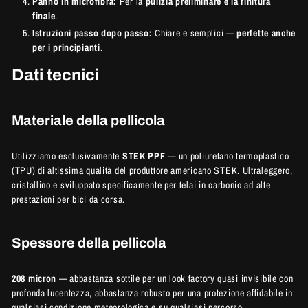
Panno in microfibra:
Per la
pulizia preliminare e la finitura
finale
.
Istruzioni passo dopo passo:
Chiare e semplici —
perfette anche
per i principianti
.
Dati tecnici
Materiale della pellicola
Utilizziamo esclusivamente
STEK PPF
— un poliuretano termoplastico
(TPU) di altissima qualità del produttore americano STEK. Ultraleggero,
cristallino e sviluppato specificamente per telai in carbonio ad alte
prestazioni per bici da corsa.
Spessore della pellicola
208 micron
— abbastanza sottile per un look factory quasi invisibile con
profonda lucentezza, abbastanza robusto per una protezione affidabile in
qualsiasi condizione meteorologica e su qualsiasi percorso.