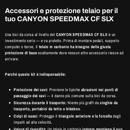
Accessori e protezione telaio per il
tuo CANYON SPEEDMAX CF SLX
Una bici da corsa al livello del
CANYON SPEEDMAX CF SLX
è un
investimento serio — e va protetto. Prima di montare pedali, supporto
computer o borse, il
telaio in carbonio ha bisogno della giusta
protezione di base
esattamente dove nessun altro accessorio riesce ad
arrivare.
Perché questo kit è indispensabile:
Protezione dei cavi:
Previene le tipiche
abrasioni nei punti di
passaggio dei cavi
— il danno più comune sulla bici da corsa.
Sicurezza durante il trasporto:
Niente più graffi da
cinghie da
trasporto, portabici da tetto o bikebox
.
Colpi di sassi:
Protegge il
triangolo anteriore e la forcella
dagli
impatti ad alta velocità.
Valore di rivendita:
Un telaio in carbonio
integro mantiene il suo